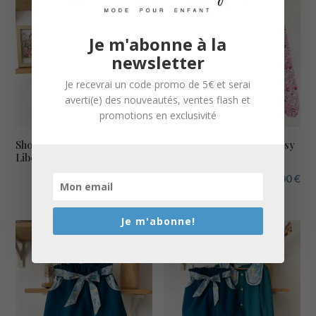
Je m'abonne à la
newsletter
Je recevrai un code promo de 5€ et serai
averti(e) des nouveautés, ventes flash et
promotions en exclusivité
Short Azilis velours et
Blouse Soizic Liberty Betsy
Liberty Betsy pétale irisé
pétale irisé
À partir de
36,00
€
À partir de
51,00
€
Je m'abonne!