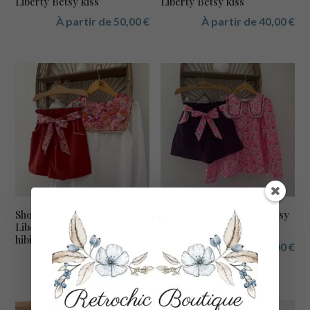
Liberty Betsy kiss
Liberty Betsy kiss
À partir de
50,00
€
À partir de
40,00
€
Short Azilis velours et
Blouse Soizic Liberty Betsy
Liberty Margaret annie
cassis fluo
hibiscus
À partir de
57,00
€
À partir de
38,00
€