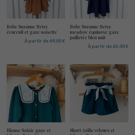
Robe Suzanne Betsy
Robe Suzanne Betsy
écureuil et gaze noisette
meadow équinoxe gaze
pailletée bleu nuit
À partir de
69,00
€
À partir de
65,00
€
Blouse Soizic gaze et
Short Azilis velours et