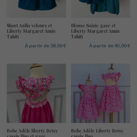
Short Azilis velours et
Blouse Soizic gaze et
Liberty Margaret Annie
Liberty Margaret Annie
Tahiti
Tahiti
À partir de
38,00
€
À partir de
45,00
€
Robe Adèle liberty Betsy
Robe Adèle Liberty Betsy
cassis fluo et gaze
cassis fluo