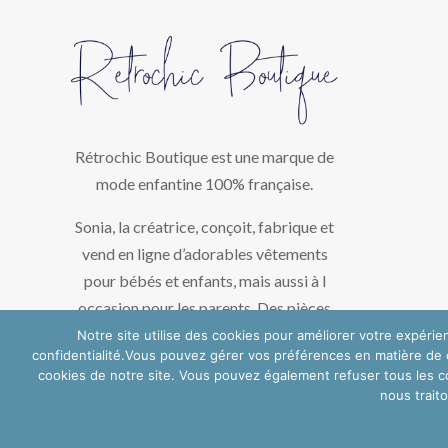
Rétrochic Boutique est une marque de
mode enfantine 100% française.
Sonia, la créatrice, conçoit, fabrique et
vend en ligne d’adorables vêtements
pour bébés et enfants, mais aussi à l
occasion pour les parents. Des pièces
uniques créées avec amour dans son
Notre site utilise des cookies pour améliorer votre expérie
confidentialité.Vous pouvez gérer vos préférences en matière de c
atelier de la région bordelaise.
cookies de notre site. Vous pouvez également refuser tous les co
nous trait