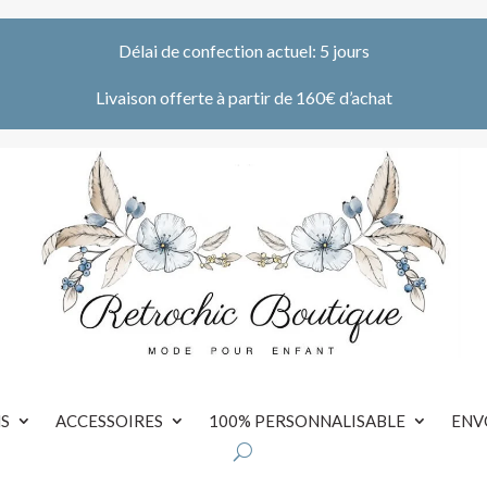
Délai de confection actuel: 5 jours
Livaison offerte à partir de 160€ d’achat
S
ACCESSOIRES
100% PERSONNALISABLE
ENV