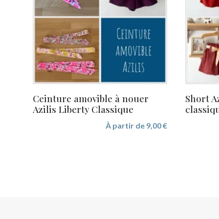
plus
ancien
Ceinture amovible à nouer
Short Az
Azilis Liberty Classique
classiq
À partir de
9,00
€