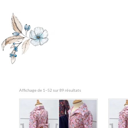
Trié
Affichage de 1–52 sur 89 résultats
du
plus
récent
au