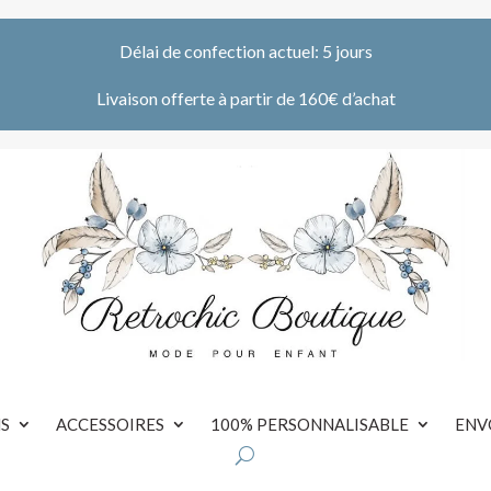
Délai de confection actuel: 5 jours
Livaison offerte à partir de 160€ d’achat
S
ACCESSOIRES
100% PERSONNALISABLE
ENV