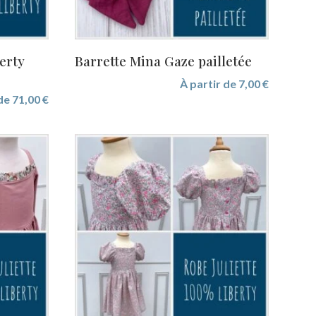
erty
Barrette Mina Gaze pailletée
À partir de
7,00
€
 de
71,00
€