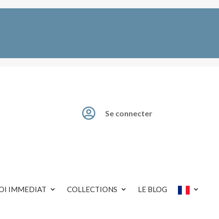

Se connecter
OI IMMEDIAT
COLLECTIONS
LE BLOG