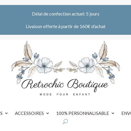
Délai de confection actuel: 5 jours
Livaison offerte à partir de 160€ d’achat
S
ACCESSOIRES
100% PERSONNALISABLE
ENV