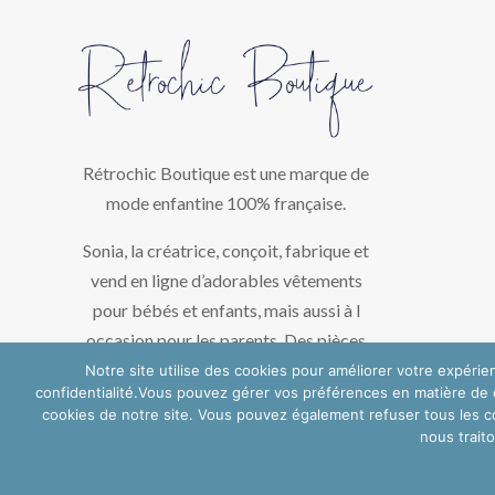
Rétrochic Boutique est une marque de
mode enfantine 100% française.
Sonia, la créatrice, conçoit, fabrique et
vend en ligne d’adorables vêtements
pour bébés et enfants, mais aussi à l
occasion pour les parents. Des pièces
uniques créées avec amour dans son
Notre site utilise des cookies pour améliorer votre expérie
confidentialité.Vous pouvez gérer vos préférences en matière de c
atelier de la région bordelaise.
cookies de notre site. Vous pouvez également refuser tous les co
nous trait