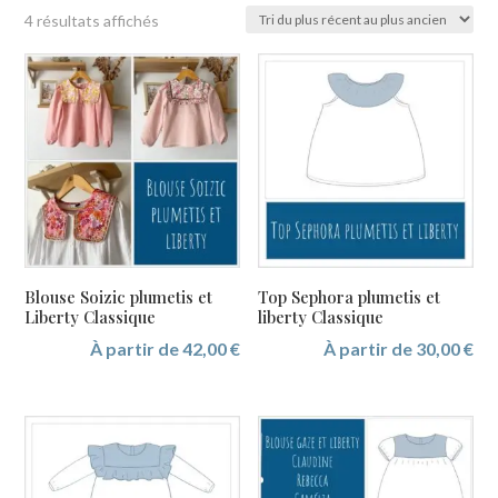
Trié
4 résultats affichés
du
plus
récent
au
plus
ancien
Blouse Soizic plumetis et
Top Sephora plumetis et
Liberty Classique
liberty Classique
À partir de
42,00
€
À partir de
30,00
€