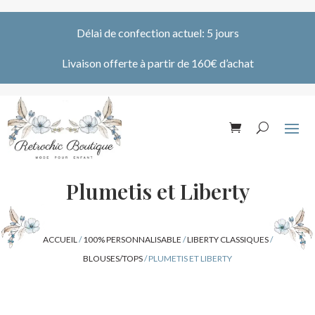
Délai de confection actuel: 5 jours
Livaison offerte à partir de 160€ d’achat
Plumetis et Liberty
ACCUEIL
/
100% PERSONNALISABLE
/
LIBERTY CLASSIQUES
/
BLOUSES/TOPS
/ PLUMETIS ET LIBERTY