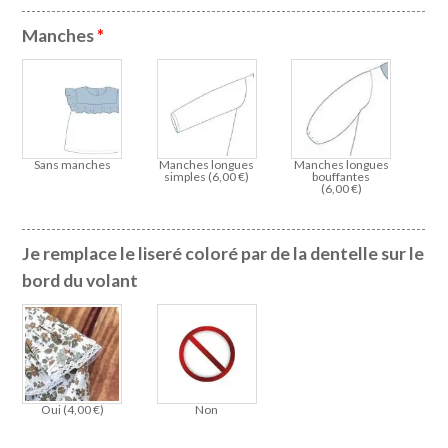
Manches
*
Sans manches
Manches longues
Manches longues
simples (
6,00
€
)
bouffantes
(
6,00
€
)
Je remplace le liseré coloré par de la dentelle sur le
bord du volant
Oui (
4,00
€
)
Non