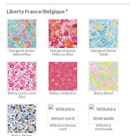
Liberty France/Belgique
*
Margaret Annie
Margaret Annie
Margaret Annie
Vahiné fluo
Hibiscus fluo
Tahiti
Betsy cassis rose
Betsy candy kiss
Betsy Beryl
fluo
Wiltshire lemon
Wiltshire
curd
émeraude
Betsy denim