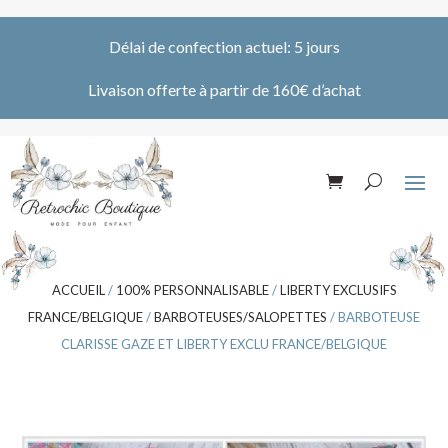
Délai de confection actuel: 5 jours
Livaison offerte à partir de 160€ d’achat
ACCUEIL
/
100% PERSONNALISABLE
/
LIBERTY EXCLUSIFS
FRANCE/BELGIQUE
/
BARBOTEUSES/SALOPETTES
/ BARBOTEUSE
CLARISSE GAZE ET LIBERTY EXCLU FRANCE/BELGIQUE