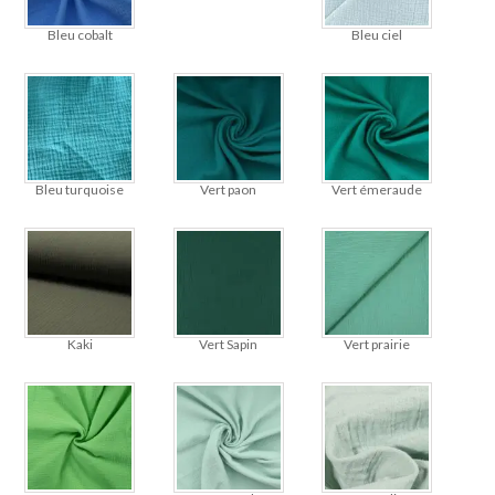
Bleu cobalt
Bleu ciel
Bleu turquoise
Vert paon
Vert émeraude
Kaki
Vert Sapin
Vert prairie