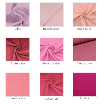
Lilas
Rose layette
Rose blush
Framboise
Rose malabar
Vieux rose
rose bonbon
Fushia
Cyclamen