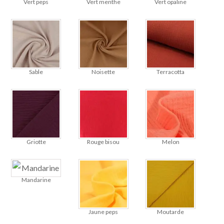
Vert peps
Vert menthe
Vert opaline
Sable
Noisette
Terracotta
Griotte
Rouge bisou
Melon
Mandarine
Jaune peps
Moutarde