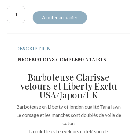
quantité
Ajouter au panier
de
Barboteuse
Clarisse
velours
DESCRIPTION
et
liberty
INFORMATIONS COMPLÉMENTAIRES
Exclu
Barboteuse Clarisse
USA/Japon/UK
velours et Liberty Exclu
USA/Japon/UK
Barboteuse en Liberty of london qualité Tana lawn
Le corsage et les manches sont doublés de voile de
coton
La culotte est en velours cotelé souple