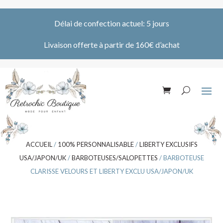
Délai de confection actuel: 5 jours
Livaison offerte à partir de 160€ d’achat
ACCUEIL
/
100% PERSONNALISABLE
/
LIBERTY EXCLUSIFS
USA/JAPON/UK
/
BARBOTEUSES/SALOPETTES
/ BARBOTEUSE
CLARISSE VELOURS ET LIBERTY EXCLU USA/JAPON/UK