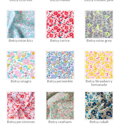
Betsy néon kiss
Betsy cerise
Betsy néon grey
Betsy onagre
Betsy periwinkle
Betsy Strawberry
lemonade
Betsy persimmon
Betsy seafoam
Betsy cobalt