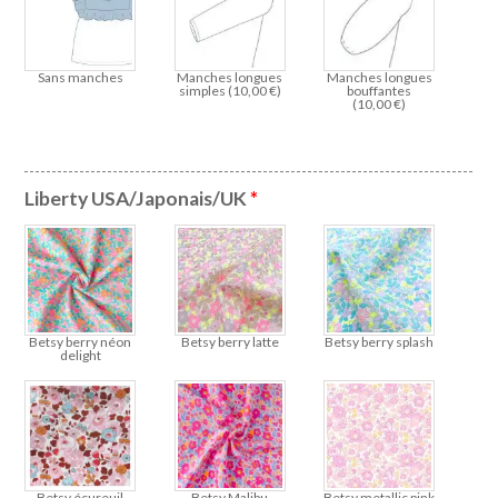
Sans manches
Manches longues
Manches longues
simples (
10,00
€
)
bouffantes
(
10,00
€
)
Liberty USA/Japonais/UK
*
Betsy berry néon
Betsy berry latte
Betsy berry splash
delight
Betsy écureuil
Betsy Malibu
Betsy metallic pink