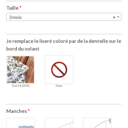
Taille
*
3 mois
×
Je remplace le liseré coloré par de la dentelle sur le
bord du volant
Oui (
4,00
€
)
Non
Manches
*