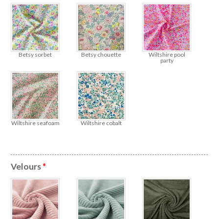
Betsy sorbet
Betsy chouette
Wiltshire pool
party
Wiltshire seafoam
Wiltshire cobalt
Velours
*