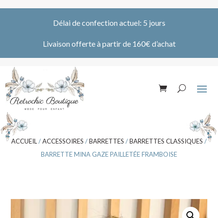
Délai de confection actuel: 5 jours
Livaison offerte à partir de 160€ d’achat
ACCUEIL
/
ACCESSOIRES
/
BARRETTES
/
BARRETTES CLASSIQUES
/
BARRETTE MINA GAZE PAILLETÉE FRAMBOISE