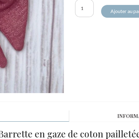
quantité
Ajouter au pa
de
Barrette
Mina
gaze
pailletée
rose
foncé
INFORM
Barrette en gaze de coton pailleté