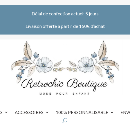
Délai de confection actuel: 5 jours
Livaison offerte à partir de 160€ d’achat
S
ACCESSOIRES
100% PERSONNALISABLE
ENV