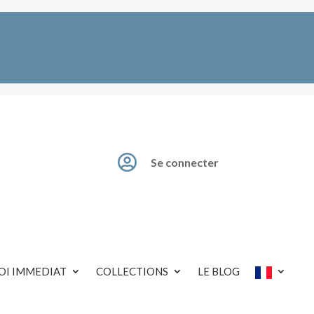

Se connecter
OI IMMEDIAT
COLLECTIONS
LE BLOG