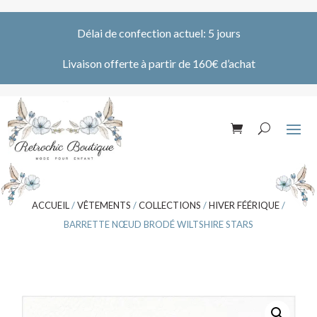
Délai de confection actuel: 5 jours
Livaison offerte à partir de 160€ d’achat
ACCUEIL
/
VÊTEMENTS
/
COLLECTIONS
/
HIVER FÉÉRIQUE
/
BARRETTE NŒUD BRODÉ WILTSHIRE STARS