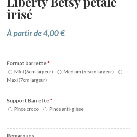
Liberty Betsy pétale
irisé
À partir de
4,00
€
Format barrette
*
Mini (6cm largeur)
Medium (6.5cm largeur)
Maxi (7cm largeur)
Support Barrette
*
Pince croco
Pince anti-glisse
Remarques