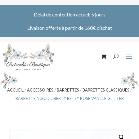
Délai de confection actuel: 5 jours
Livaison offerte à partir de 160€ d’achat
ACCUEIL
/
ACCESSOIRES
/
BARRETTES
/
BARRETTES CLASSIQUES
/
BARRETTE NŒUD LIBERTY BETSY ROSE VANILLE GLITTER