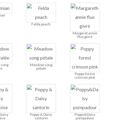
ian
Felda peach
Margaret annie
fluo givré
 song
Meadow song
ée
pétale
Poppy forest
crimson pink
Daisy
Poppy & Daisy
Poppy&Daisy
ise
santorin
pompadour