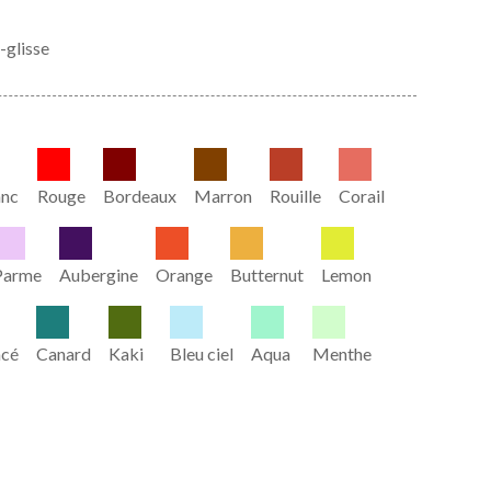
-glisse
anc
Rouge
Bordeaux
Marron
Rouille
Corail
Parme
Aubergine
Orange
Butternut
Lemon
ncé
Canard
Kaki
Bleu ciel
Aqua
Menthe