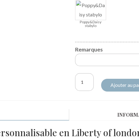
Poppy&Daisy
stabylo
Remarques
quantité
Ajouter au pa
de
Barrette
Noeud
Liberty
INFORM
Classique
ersonnalisable en Liberty of londo