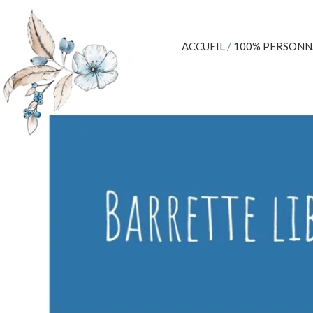
ACCUEIL
/
100% PERSONN