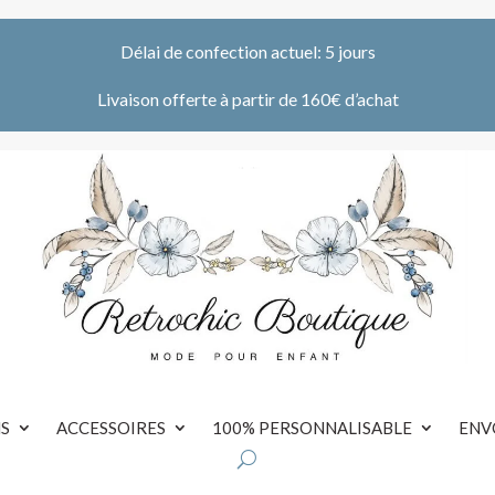
Délai de confection actuel: 5 jours
Livaison offerte à partir de 160€ d’achat
S
ACCESSOIRES
100% PERSONNALISABLE
ENV