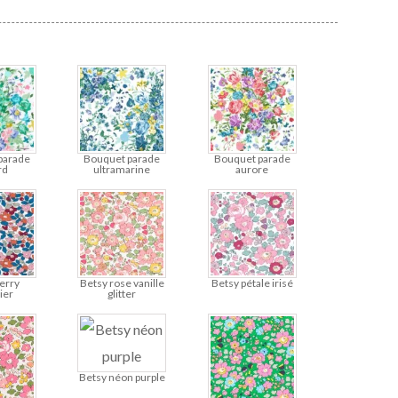
parade
Bouquet parade
Bouquet parade
rd
ultramarine
aurore
erry
Betsy rose vanille
Betsy pétale irisé
ier
glitter
Betsy néon purple