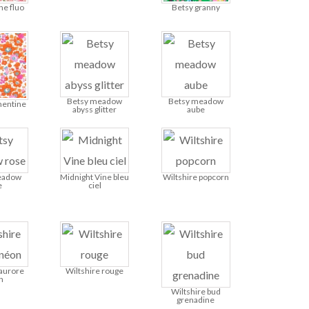
he fluo
Betsy granny
Betsy meadow
Betsy meadow
mentine
abyss glitter
aube
eadow
Midnight Vine bleu
Wiltshire popcorn
e
ciel
 aurore
Wiltshire rouge
n
Wiltshire bud
grenadine