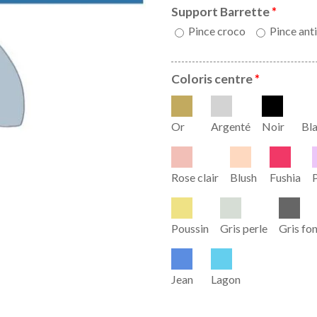
Support Barrette
*
Pince croco
Pince anti
Coloris centre
*
Or
Argenté
Noir
Bl
Rose clair
Blush
Fushia
Poussin
Gris perle
Gris fo
Jean
Lagon