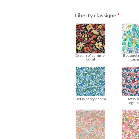
Liberty classique
*
Dream of summer
Bouquet 
burnt
cana
Betsy berry denim
Betsy b
eglant