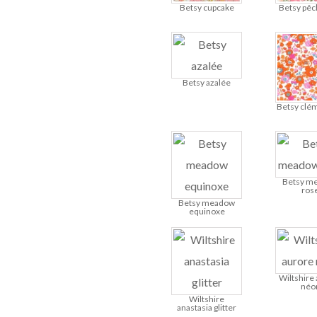
Betsy cupcake
Betsy pêc
Betsy azalée
Betsy clé
Betsy m
ros
Betsy meadow
equinoxe
Wiltshire
néo
Wiltshire
anastasia glitter