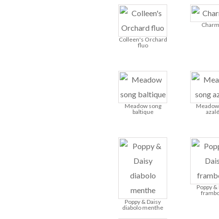
Charm
Colleen's Orchard
fluo
Meadow song
Meadow
baltique
azal
Poppy & 
frambo
Poppy & Daisy
diabolo menthe