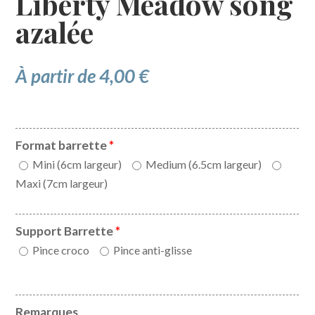
Liberty Meadow song
azalée
À partir de
4,00
€
Format barrette
*
Mini (6cm largeur)
Medium (6.5cm largeur)
Maxi (7cm largeur)
Support Barrette
*
Pince croco
Pince anti-glisse
Remarques