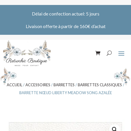
Délai de confection actuel: 5 jours
Livaison offerte à partir de 160€ d’achat
ACCUEIL
/
ACCESSOIRES
/
BARRETTES
/
BARRETTES CLASSIQUES
/
BARRETTE NŒUD LIBERTY MEADOW SONG AZALÉE