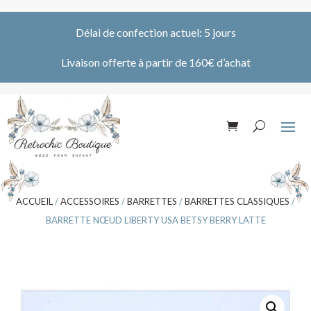
Délai de confection actuel: 5 jours
Livaison offerte à partir de 160€ d’achat
ACCUEIL
/
ACCESSOIRES
/
BARRETTES
/
BARRETTES CLASSIQUES
/
BARRETTE NŒUD LIBERTY USA BETSY BERRY LATTE