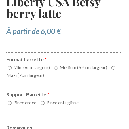
Liberty USA Betsy
berry latte
À partir de
6,00
€
Format barrette
*
Mini (6cm largeur)
Medium (6.5cm largeur)
Maxi (7cm largeur)
Support Barrette
*
Pince croco
Pince anti-glisse
Remarques