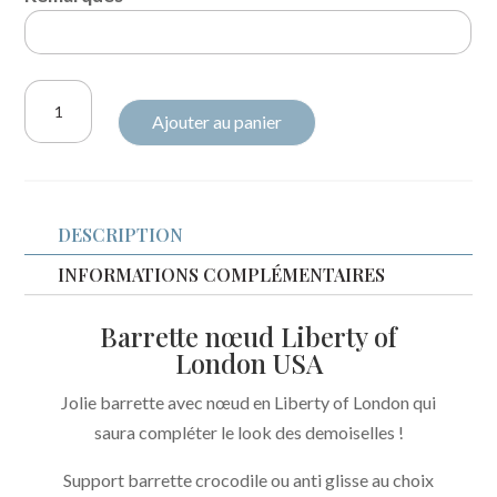
quantité
Ajouter au panier
de
Barrette
nœud
Liberty
DESCRIPTION
USA
Betsy
INFORMATIONS COMPLÉMENTAIRES
berry
Barrette nœud Liberty of
latte
London USA
Jolie barrette avec nœud en Liberty of London qui
saura compléter le look des demoiselles !
Support barrette crocodile ou anti glisse au choix