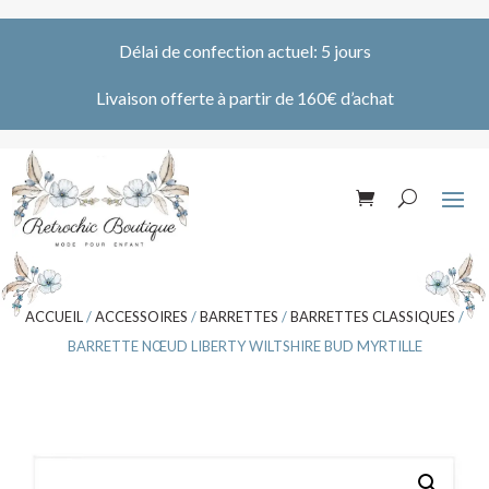
Délai de confection actuel: 5 jours
Livaison offerte à partir de 160€ d’achat
ACCUEIL
/
ACCESSOIRES
/
BARRETTES
/
BARRETTES CLASSIQUES
/
BARRETTE NŒUD LIBERTY WILTSHIRE BUD MYRTILLE