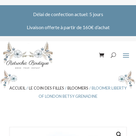
Délai de confection actuel: 5 jours
Livaison offerte à partir de 160€ d’achat
ACCUEIL
/
LE COIN DES FILLES
/
BLOOMERS
/ BLOOMER LIBERTY
OF LONDON BETSY GRENADINE