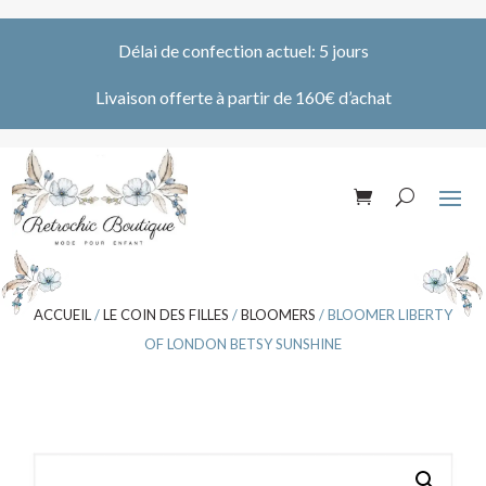
Délai de confection actuel: 5 jours
Livaison offerte à partir de 160€ d’achat
ACCUEIL
/
LE COIN DES FILLES
/
BLOOMERS
/ BLOOMER LIBERTY
OF LONDON BETSY SUNSHINE