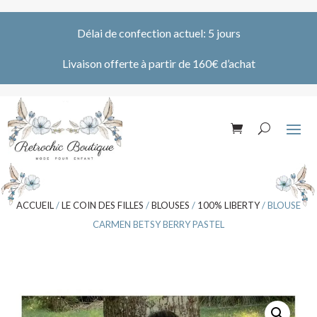
Délai de confection actuel: 5 jours
Livaison offerte à partir de 160€ d’achat
ACCUEIL
/
LE COIN DES FILLES
/
BLOUSES
/
100% LIBERTY
/ BLOUSE
CARMEN BETSY BERRY PASTEL