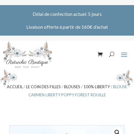
Délai de confection actuel: 5 jours
Livaison offerte à partir de 160€ d’achat
ACCUEIL
/
LE COIN DES FILLES
/
BLOUSES
/
100% LIBERTY
/ BLOUSE
CARMEN LIBERTY POPPY FOREST ROUILLE