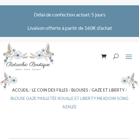
Délai de confection actuel: 5 jours
Livaison offerte à partir de 160€ d’achat
ACCUEIL
/
LE COIN DES FILLES
/
BLOUSES
/
GAZE ET LIBERTY
/
BLOUSE GAZE PAILLETÉE ROUILLE ET LIBERTY MEADOW SONG
AZALÉE