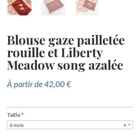
Blouse gaze pailletée
rouille et Liberty
Meadow song azalée
À partir de
42,00
€
Taille
*
6 mois
×