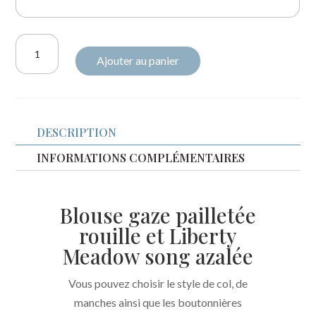
quantité
Ajouter au panier
de
Blouse
gaze
pailletée
DESCRIPTION
rouille
et
INFORMATIONS COMPLÉMENTAIRES
Liberty
Meadow
Blouse gaze pailletée
song
rouille et Liberty
azalée
Meadow song azalée
Vous pouvez choisir le style de col, de
manches ainsi que les boutonnières