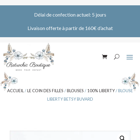
Délai de confection actuel: 5 jours
Livaison offerte à partir de 160€ d’achat
ACCUEIL
/
LE COIN DES FILLES
/
BLOUSES
/
100% LIBERTY
/ BLOUSE
LIBERTY BETSY BUVARD