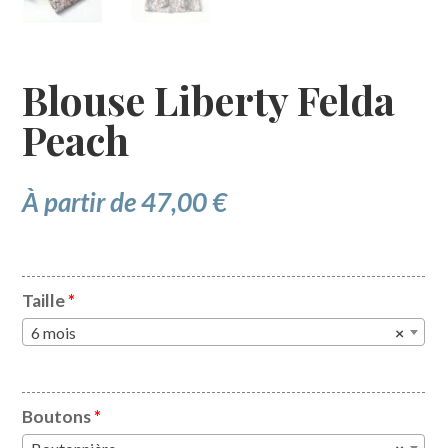
Blouse Liberty Felda
Peach
À partir de
47,00
€
Taille
*
6 mois
×
Boutons
*