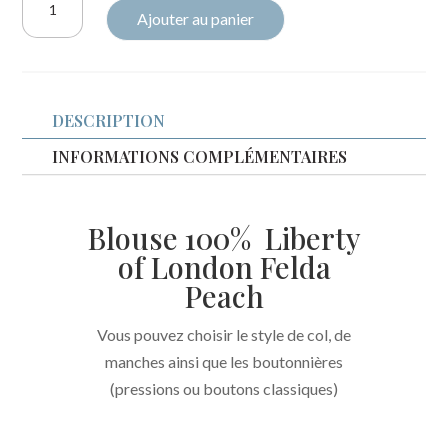
Ajouter au panier
de
Blouse
Liberty
Felda
DESCRIPTION
Peach
INFORMATIONS COMPLÉMENTAIRES
Blouse 100% Liberty
of London Felda
Peach
Vous pouvez choisir le style de col, de
manches ainsi que les boutonnières
(pressions ou boutons classiques)