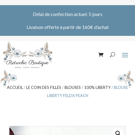
Délai de confection actuel: 5 jours
Livaison offerte à partir de 160€ d’achat
ACCUEIL
/
LE COIN DES FILLES
/
BLOUSES
/
100% LIBERTY
/ BLOUSE
LIBERTY FELDA PEACH