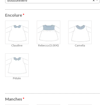
Boutonnière
×
Encolure
*
Claudine
Rebecca (
3,00
€
)
Camelia
Pétale
Manches
*