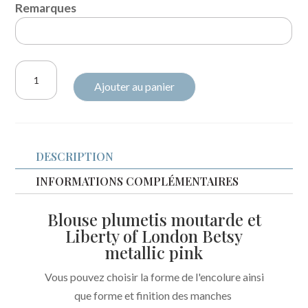
Remarques
quantité
Ajouter au panier
de
Blouse
plumetis
moutarde
DESCRIPTION
et
Liberty
INFORMATIONS COMPLÉMENTAIRES
of
Blouse plumetis moutarde et
London
Liberty of London Betsy
Betsy
metallic pink
metallic
pink
Vous pouvez choisir la forme de l'encolure ainsi
que forme et finition des manches