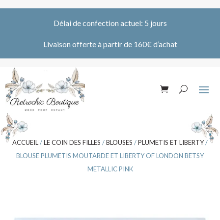
Délai de confection actuel: 5 jours
Livaison offerte à partir de 160€ d’achat
ACCUEIL
/
LE COIN DES FILLES
/
BLOUSES
/
PLUMETIS ET LIBERTY
/
BLOUSE PLUMETIS MOUTARDE ET LIBERTY OF LONDON BETSY
METALLIC PINK