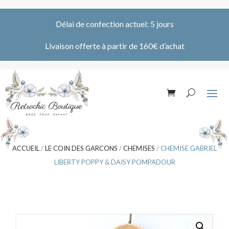
Délai de confection actuel: 5 jours
Livaison offerte à partir de 160€ d’achat
ACCUEIL
/
LE COIN DES GARCONS
/
CHEMISES
/ CHEMISE GABRIEL
LIBERTY POPPY & DAISY POMPADOUR