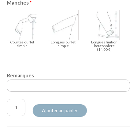
Manches
*
Courtes ourlet
Longues ourlet
Longues finition
simple
simple
boutonniere
(
14,00
€
)
Remarques
quantité
Ajouter au panier
de
Chemise
Gabriel
Liberty