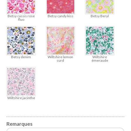
Betsy cassis rose
Betsy candy kiss
Betsy Beryl
fluo
Betsy denim
Wiltshire lemon
Wiltshire
curd
émeraude
Wiltshire jacinthe
Remarques