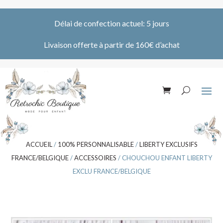
Délai de confection actuel: 5 jours
Livaison offerte à partir de 160€ d’achat
ACCUEIL
/
100% PERSONNALISABLE
/
LIBERTY EXCLUSIFS
FRANCE/BELGIQUE
/
ACCESSOIRES
/ CHOUCHOU ENFANT LIBERTY
EXCLU FRANCE/BELGIQUE