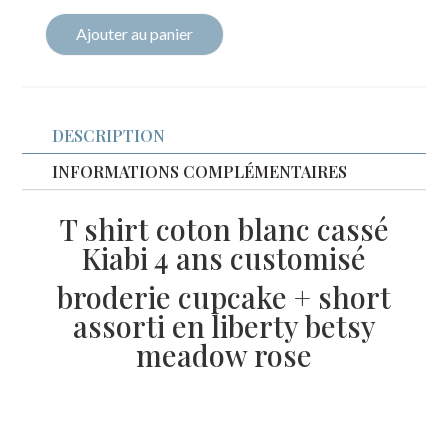
Ajouter au panier
quantité
de
Ensemble
T
DESCRIPTION
shirt
INFORMATIONS COMPLÉMENTAIRES
+
short
T shirt coton blanc cassé
4
Kiabi 4 ans customisé
ans
liberty
broderie cupcake + short
Betsy
assorti en liberty betsy
meadow
meadow rose
rose