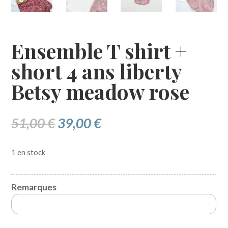
Ensemble T shirt +
short 4 ans liberty
Betsy meadow rose
Le
Le
51,00
€
39,00
€
prix
prix
initial
actuel
1 en stock
était :
est :
51,00 €.
39,00 €.
Remarques