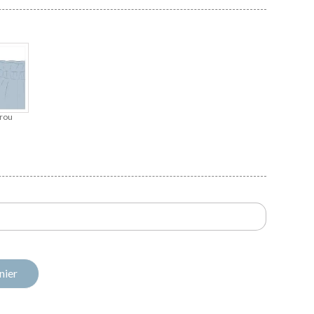
rou
nier