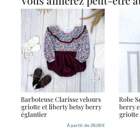
Vous aimerez peut-être 
Barboteuse Clarisse velours
Robe Se
griotte et liberty betsy berry
berry e
églantier
griotte
À partir de
28,00
€