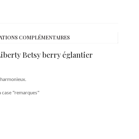
ATIONS COMPLÉMENTAIRES
Liberty Betsy berry églantier
u harmonieux.
 la case "remarques"