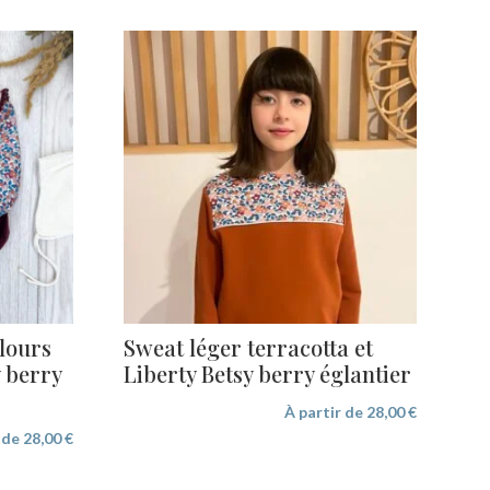
lours
Sweat léger terracotta et
y berry
Liberty Betsy berry églantier
À partir de
28,00
€
r de
28,00
€