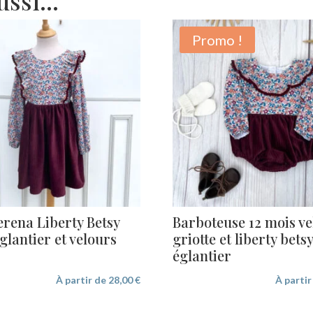
aussi…
Promo !
rena Liberty Betsy
Barboteuse 12 mois ve
glantier et velours
griotte et liberty bets
églantier
À partir de
28,00
€
À parti