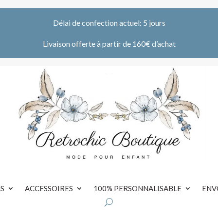
Délai de confection actuel: 5 jours
Livaison offerte à partir de 160€ d’achat
S
ACCESSOIRES
100% PERSONNALISABLE
ENV