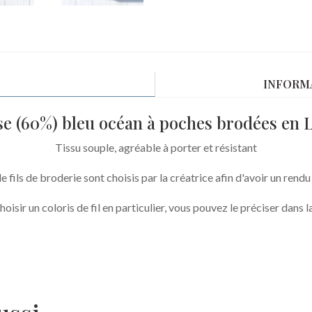
lin/viscose
et
Liberty
Betsy
INFORM
berry
églantier
ose (60%) bleu océan à poches brodées en 
Tissu souple, agréable à porter et résistant
de fils de broderie sont choisis par la créatrice afin d'avoir un rend
hoisir un coloris de fil en particulier, vous pouvez le préciser dans