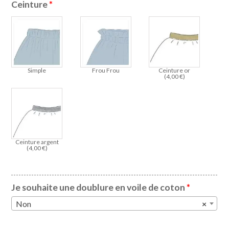
Ceinture
*
Simple
Frou Frou
Ceinture or
(
4,00
€
)
Ceinture argent
(
4,00
€
)
Je souhaite une doublure en voile de coton
*
Non
×