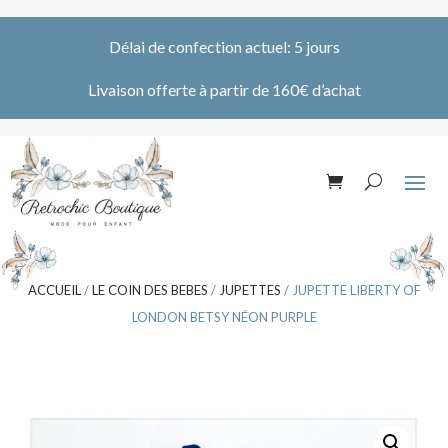
Délai de confection actuel: 5 jours
Livaison offerte à partir de 160€ d’achat
ACCUEIL
/
LE COIN DES BEBES
/
JUPETTES
/ JUPETTE LIBERTY OF
LONDON BETSY NÉON PURPLE