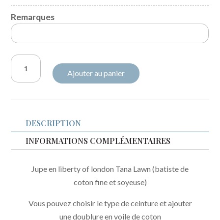
Remarques
quantité
Ajouter au panier
de
Jupette
Liberty
of
DESCRIPTION
London
Betsy
INFORMATIONS COMPLÉMENTAIRES
néon
purple
Jupe en liberty of london Tana Lawn (batiste de
coton fine et soyeuse)
Vous pouvez choisir le type de ceinture et ajouter
une doublure en voile de coton