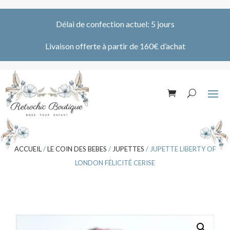
Délai de confection actuel: 5 jours
Livaison offerte à partir de 160€ d’achat
ACCUEIL
/
LE COIN DES BEBES
/
JUPETTES
/ JUPETTE LIBERTY OF
LONDON FÉLICITÉ CERISE