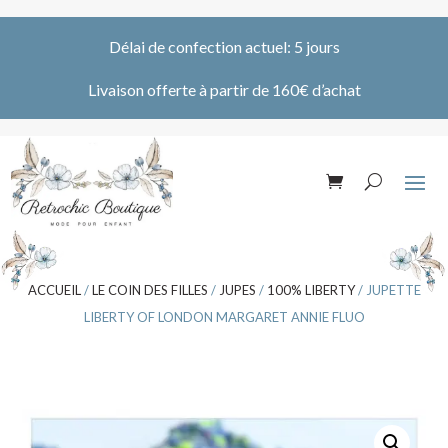
Délai de confection actuel: 5 jours
Livaison offerte à partir de 160€ d’achat
ACCUEIL
/
LE COIN DES FILLES
/
JUPES
/
100% LIBERTY
/ JUPETTE
LIBERTY OF LONDON MARGARET ANNIE FLUO