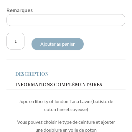
Remarques
quantité
Ajouter au panier
de
Jupette
Liberty
of
DESCRIPTION
London
Margaret
INFORMATIONS COMPLÉMENTAIRES
annie
fluo
Jupe en liberty of london Tana Lawn (batiste de
coton fine et soyeuse)
Vous pouvez choisir le type de ceinture et ajouter
une doublure en voile de coton