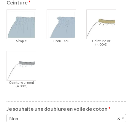
Ceinture
*
Simple
Frou Frou
Ceinture or
(
4,00
€
)
Ceinture argent
(
4,00
€
)
Je souhaite une doublure en voile de coton
*
Non
×