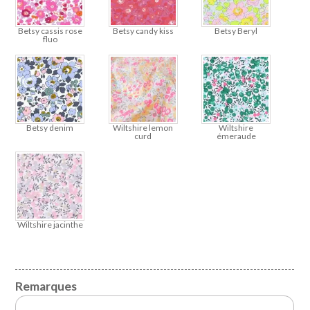
Betsy cassis rose
Betsy candy kiss
Betsy Beryl
fluo
Betsy denim
Wiltshire lemon
Wiltshire
curd
émeraude
Wiltshire jacinthe
Remarques