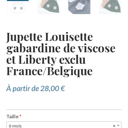
Jupette Louisette
gabardine de viscose
et Liberty exclu
France/Belgique
À partir de
28,00
€
Taille
*
6 mois
×