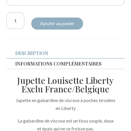
quantité
Ajouter au panier
de
Jupette
Louisette
gabardine
DESCRIPTION
de
viscose
INFORMATIONS COMPLÉMENTAIRES
et
Jupette Louisette Liberty
Liberty
Exclu France/Belgique
exclu
France/Belgique
Jupette en gabardine de viscose à poches brodées
en Liberty
La gabardine de viscose est un tissu souple, doux
et épais qui ne se froisse pas.