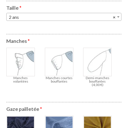
Taille
*
2 ans
×
Manches
*
Manches
Manches courtes
Demi-manches
volantées
bouffantes
bouffantes
(
4,00
€
)
Gaze pailletée
*