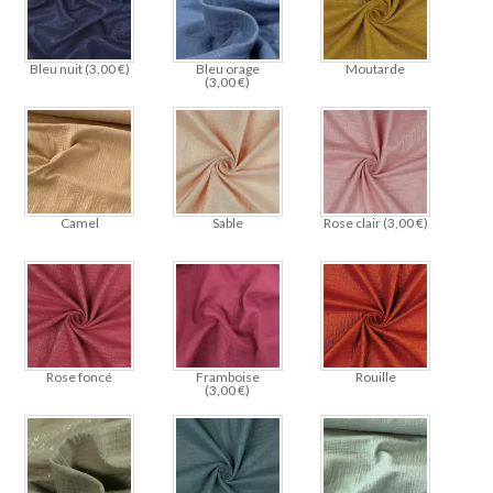
Bleu nuit (
3,00
€
)
Bleu orage
Moutarde
(
3,00
€
)
Camel
Sable
Rose clair (
3,00
€
)
Rose foncé
Framboise
Rouille
(
3,00
€
)