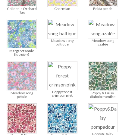
Colleen's Orchard
Charmian
Felda peach
fluo
Meadow song
Meadow song
baltique
azalée
Margaret annie
fluo givré
Poppy forest
Meadow song
Poppy & Daisy
crimson pink
pétale
diabolo menthe
Poppy&Daisy