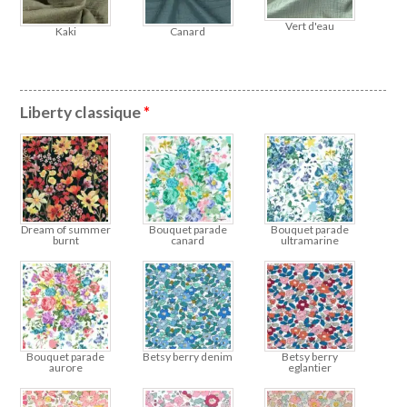
Vert d'eau
Kaki
Canard
Liberty classique
*
Dream of summer
Bouquet parade
Bouquet parade
burnt
canard
ultramarine
Bouquet parade
Betsy berry denim
Betsy berry
aurore
eglantier