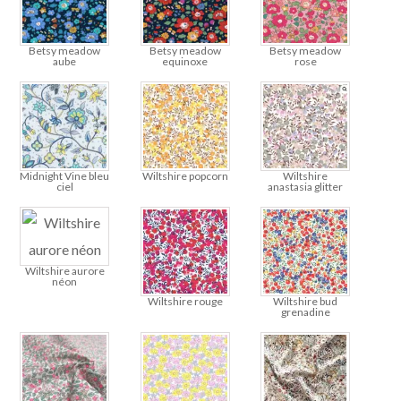
Betsy meadow
Betsy meadow
Betsy meadow
aube
equinoxe
rose
Midnight Vine bleu
Wiltshire popcorn
Wiltshire
ciel
anastasia glitter
Wiltshire aurore
néon
Wiltshire rouge
Wiltshire bud
grenadine