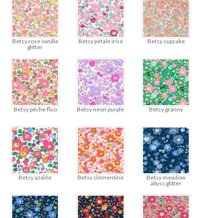
Betsy rose vanille
Betsy pétale irisé
Betsy cupcake
glitter
Betsy pêche fluo
Betsy néon purple
Betsy granny
Betsy azalée
Betsy clémentine
Betsy meadow
abyss glitter