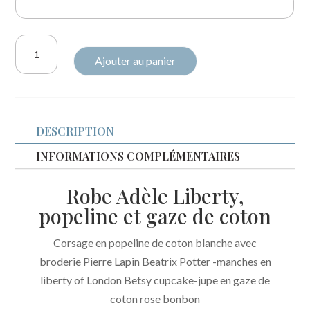
quantité
Ajouter au panier
de
Robe
Adèle
liberty
DESCRIPTION
Betsy
cupcake
INFORMATIONS COMPLÉMENTAIRES
et
Robe Adèle Liberty,
gaze
popeline et gaze de coton
de
coton
Corsage en popeline de coton blanche avec
broderie
broderie Pierre Lapin Beatrix Potter -manches en
Pierre
liberty of London Betsy cupcake-jupe en gaze de
Lapin
coton rose bonbon