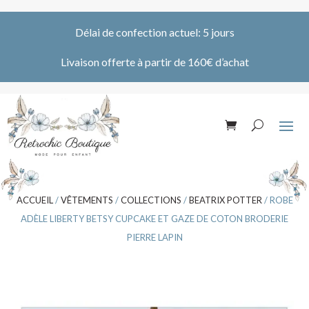
Délai de confection actuel: 5 jours
Livaison offerte à partir de 160€ d’achat
ACCUEIL
/
VÊTEMENTS
/
COLLECTIONS
/
BEATRIX POTTER
/ ROBE
ADÈLE LIBERTY BETSY CUPCAKE ET GAZE DE COTON BRODERIE
PIERRE LAPIN