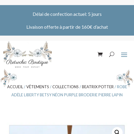
Délai de confection actuel: 5 jours
Livaison offerte à partir de 160€ d’achat
ACCUEIL
/
VÊTEMENTS
/
COLLECTIONS
/
BEATRIX POTTER
/ ROBE
ADÈLE LIBERTY BETSY NÉON PURPLE BRODERIE PIERRE LAPIN