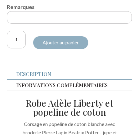
Remarques
quantité
Ajouter au panier
de
Robe
Adèle
liberty
DESCRIPTION
Betsy
néon
INFORMATIONS COMPLÉMENTAIRES
purple
Robe Adèle Liberty et
broderie
popeline de coton
Pierre
Lapin
Corsage en popeline de coton blanche avec
broderie Pierre Lapin Beatrix Potter - jupe et