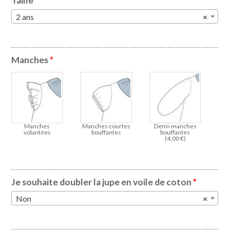
Taille
*
2 ans
×
Manches
*
Manches
Manches courtes
Demi-manches
volantées
bouffantes
bouffantes
(
4,00
€
)
Je souhaite doubler la jupe en voile de coton
*
Non
×