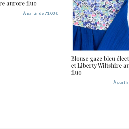
re aurore fluo
À partir de
71,00
€
Blouse gaze bleu élec
et Liberty Wiltshire a
fluo
À parti