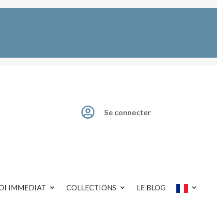

Se connecter
OI IMMEDIAT
COLLECTIONS
LE BLOG