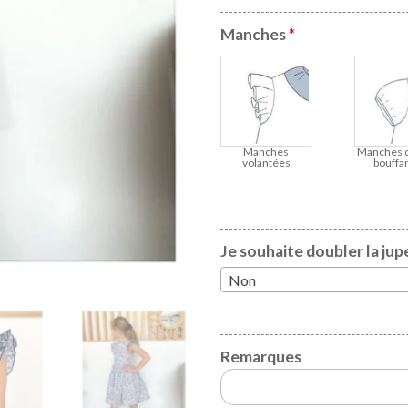
Manches
*
Manches
Manches 
volantées
bouffa
Je souhaite doubler la jup
Non
Remarques