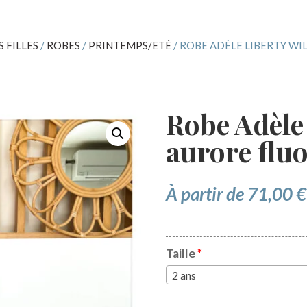
S FILLES
/
ROBES
/
PRINTEMPS/ETÉ
/ ROBE ADÈLE LIBERTY WI
Robe Adèle 
aurore flu
À partir de
71,00
€
Taille
*
2 ans