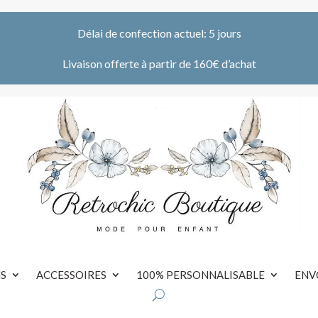
Délai de confection actuel: 5 jours
Livaison offerte à partir de 160€ d’achat
S
ACCESSOIRES
100% PERSONNALISABLE
ENV