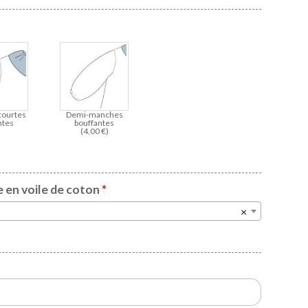
courtes
Demi-manches
ntes
bouffantes
(
4,00
€
)
e en voile de coton
*
×