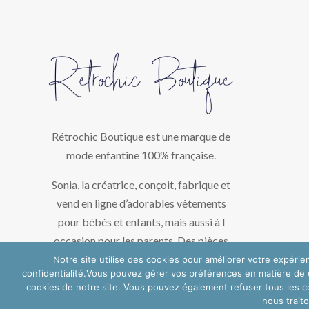
Rétrochic Boutique est une marque de
mode enfantine 100% française.
Sonia, la créatrice, conçoit, fabrique et
vend en ligne d’adorables vêtements
pour bébés et enfants, mais aussi à l
occasion pour les parents. Des pièces
uniques créées avec amour dans son
Notre site utilise des cookies pour améliorer votre expérie
confidentialité.Vous pouvez gérer vos préférences en matière de c
atelier de la région bordelaise.
cookies de notre site. Vous pouvez également refuser tous les co
nous trait