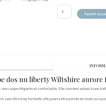
quantité
Ajouter au pa
de
Robe
Adèle
Liberty
Wiltshire
aurore
fluo
INFORM
e dos nu liberty Wiltshire aurore 
, une coupe élégante et confortable. Elle convient autant à une bal
hic sans être trop formelle, elle pourra être portée en toute occasio