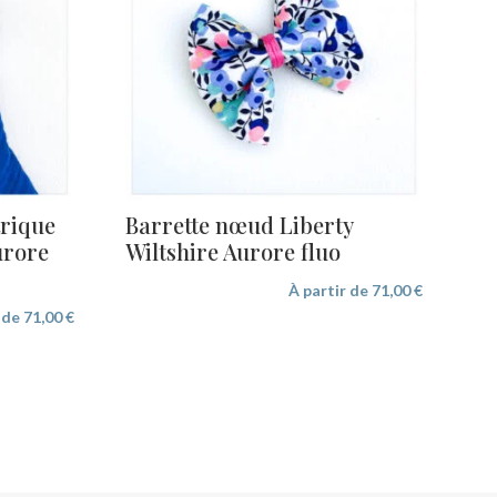
trique
Barrette nœud Liberty
urore
Wiltshire Aurore fluo
À partir de
71,00
€
r de
71,00
€