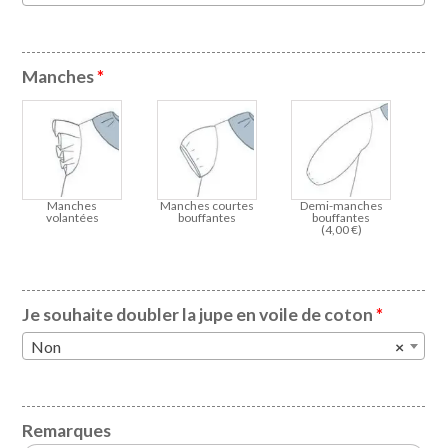
Manches
*
Manches
Manches courtes
Demi-manches
volantées
bouffantes
bouffantes
(
4,00
€
)
Je souhaite doubler la jupe en voile de coton
*
Non
×
Remarques