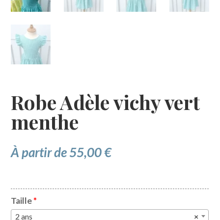
Robe Adèle vichy vert
menthe
À partir de
55,00
€
Taille
*
2 ans
×