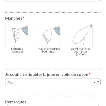
Manches
*
Manches
Manches courtes
Demi-manches
volantées
bouffantes
bouffantes
(
4,00
€
)
Je souhaite doubler la jupe en voile de coton
*
Non
×
Remarques