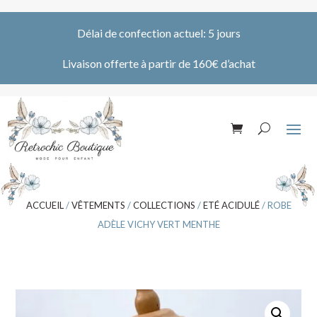
Délai de confection actuel: 5 jours
Livaison offerte à partir de 160€ d’achat
ACCUEIL
/
VÊTEMENTS
/
COLLECTIONS
/
ETÉ ACIDULÉ
/ ROBE
ADÈLE VICHY VERT MENTHE