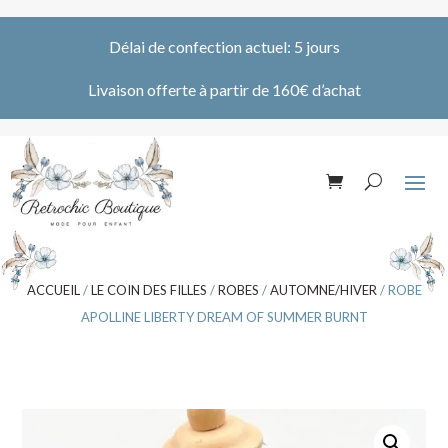
Délai de confection actuel: 5 jours
Livaison offerte à partir de 160€ d’achat
ACCUEIL
/
LE COIN DES FILLES
/
ROBES
/
AUTOMNE/HIVER
/ ROBE
APOLLINE LIBERTY DREAM OF SUMMER BURNT