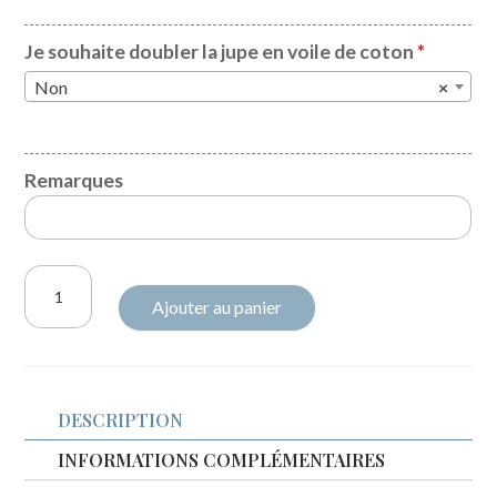
Je souhaite doubler la jupe en voile de coton
*
Non
×
Remarques
quantité
Ajouter au panier
de
Robe
Apolline
Liberty
DESCRIPTION
Dream
of
INFORMATIONS COMPLÉMENTAIRES
summer