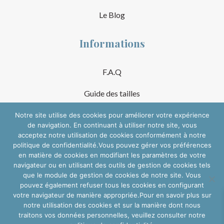
Le Blog
Informations
F.A.Q
Guide des tailles
Mentions Légales
Notre site utilise des cookies pour améliorer votre expérience
de navigation. En continuant à utiliser notre site, vous
acceptez notre utilisation de cookies conformément à notre
Conditions Générales de Vente
politique de confidentialité.Vous pouvez gérer vos préférences
en matière de cookies en modifiant les paramètres de votre
Suivre sur les réseaux
navigateur ou en utilisant des outils de gestion de cookies tels
que le module de gestion de cookies de notre site. Vous
pouvez également refuser tous les cookies en configurant
votre navigateur de manière appropriée.Pour en savoir plus sur
notre utilisation des cookies et sur la manière dont nous
traitons vos données personnelles, veuillez consulter notre