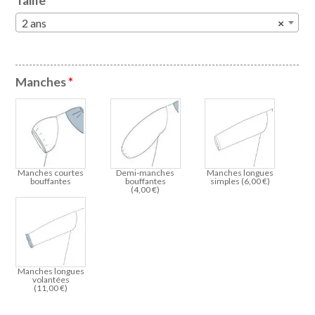
Taille
*
2 ans
×
Manches
*
Manches courtes
Demi-manches
Manches longues
bouffantes
bouffantes
simples (
6,00
€
)
(
4,00
€
)
Manches longues
volantées
(
11,00
€
)