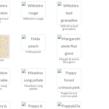
 aurore
Wiltshire rouge
n
Wiltshire bud
grenadine
Felda peach
Margaret annie
ian
fluo givré
 song
Meadow song
ée
pétale
Poppy forest
crimson pink