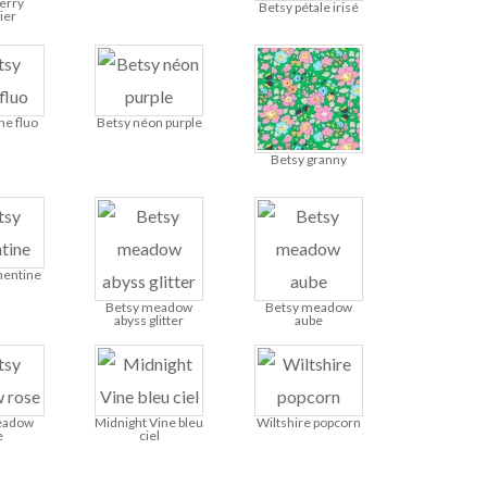
erry
Betsy pétale irisé
ier
he fluo
Betsy néon purple
Betsy granny
mentine
Betsy meadow
Betsy meadow
abyss glitter
aube
eadow
Midnight Vine bleu
Wiltshire popcorn
e
ciel