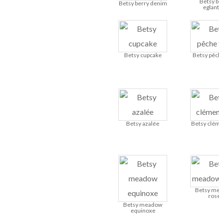
Betsy b
Betsy berry denim
eglant
Betsy cupcake
Betsy pêc
Betsy azalée
Betsy clé
Betsy m
ros
Betsy meadow
equinoxe