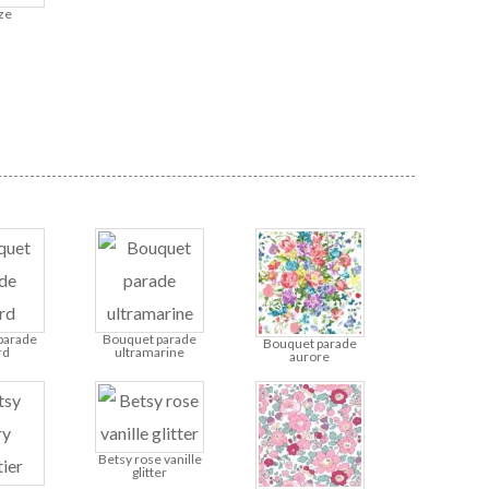
ze
parade
Bouquet parade
Bouquet parade
rd
ultramarine
aurore
Betsy rose vanille
glitter