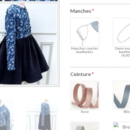
Manches
*
Manches courtes
Demi-ma
bouffantes
bouffa
(
4,0
Ceinture
*
Rose
Ble