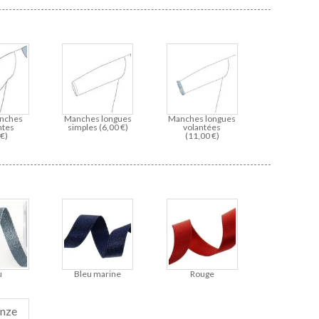
nches
Manches longues
Manches longues
ntes
simples (
6,00
€
)
volantées
0
€
)
(
11,00
€
)
u
Bleu marine
Rouge