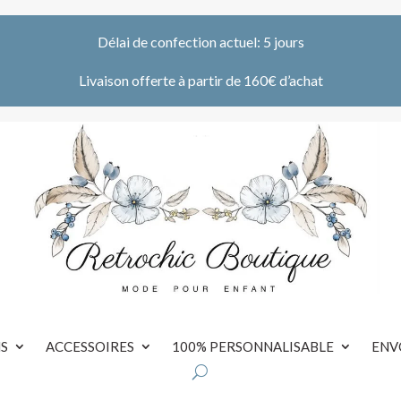
Délai de confection actuel: 5 jours
Livaison offerte à partir de 160€ d’achat
S
ACCESSOIRES
100% PERSONNALISABLE
ENV