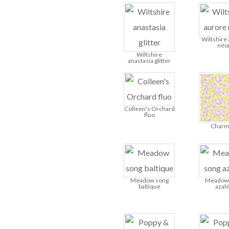
Wiltshire
néo
Wiltshire
anastasia glitter
Colleen's Orchard
fluo
Charm
Meadow song
Meadow
baltique
azal