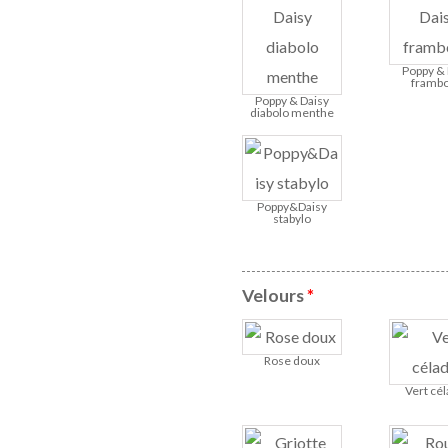
Poppy & 
frambo
Poppy & Daisy
diabolo menthe
Poppy&Daisy
stabylo
Velours
*
Rose doux
Vert cé