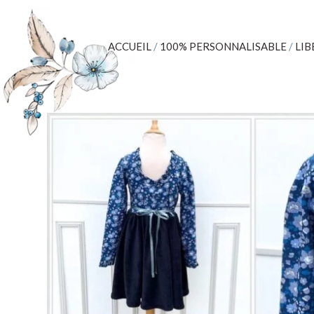
ACCUEIL
/
100% PERSONNALISABLE
/
LIB