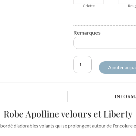
Griotte
Rou
Remarques
quantité
Ajouter au pa
de
Robe
Apolline
velours
INFORM
et
Liberty
Robe Apolline velours et Liberty
Classique
 bordé d'adorables volants qui se prolongent autour de l'encolure et