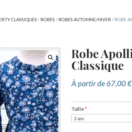
ERTY CLASSIQUES
/
ROBES
/
ROBES AUTOMNE/HIVER
/ ROBE A
Robe Apolli
Classique
À partir de
67,00
€
Taille
*
2 ans