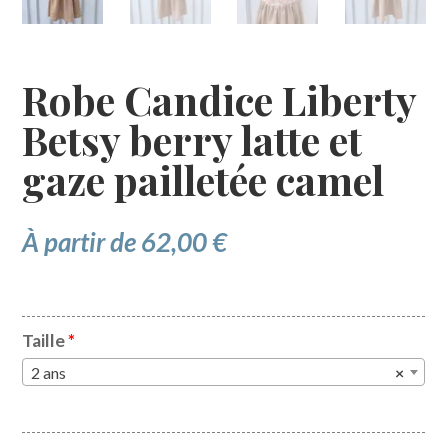
Robe Candice Liberty
Betsy berry latte et
gaze pailletée camel
À partir de
62,00
€
Taille
*
2 ans
×