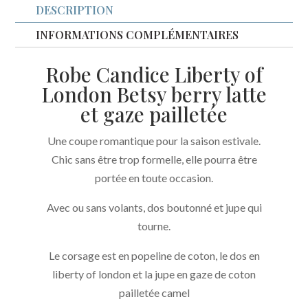
DESCRIPTION
Betsy
berry
INFORMATIONS COMPLÉMENTAIRES
latte
Robe Candice Liberty of
et
London Betsy berry latte
gaze
et gaze pailletée
pailletée
camel
Une coupe romantique pour la saison estivale.
Chic sans être trop formelle, elle pourra être
portée en toute occasion.
Avec ou sans volants, dos boutonné et jupe qui
tourne.
Le corsage est en popeline de coton, le dos en
liberty of london et la jupe en gaze de coton
pailletée camel