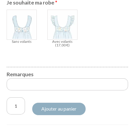
Je souhaite ma robe
*
Sans volants
Avec volants
(
17,00
€
)
Remarques
quantité
Ajouter au panier
de
Robe
Candice
Liberty