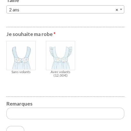
Taille
*
2 ans
×
Je souhaite ma robe
*
Sans volants
Avec volants
(
12,00
€
)
Remarques
quantité