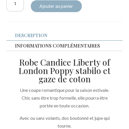
Ajouter au panier
de
Robe
Candice
Liberty
DESCRIPTION
Poppy
stabilo
INFORMATIONS COMPLÉMENTAIRES
et
Robe Candice Liberty of
gaze
London Poppy stabilo et
bleu
gaze de coton
riviera
Une coupe romantique pour la saison estivale.
Chic sans être trop formelle, elle pourra être
portée en toute occasion.
Avec ou sans volants, dos boutonné et jupe qui
tourne.