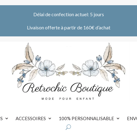
Délai de confection actuel: 5 jours
Livaison offerte à partir de 160€ d’achat
S
ACCESSOIRES
100% PERSONNALISABLE
ENV