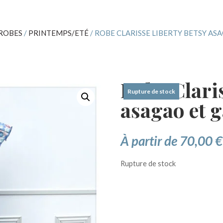
ROBES
/
PRINTEMPS/ETÉ
/ ROBE CLARISSE LIBERTY BETSY AS
Robe Claris
Rupture de stock
asagao et g
À partir de
70,00
€
Rupture de stock