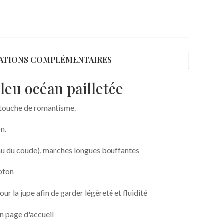
ATIONS COMPLÉMENTAIRES
leu océan pailletée
e touche de romantisme.
n.
eau du coude), manches longues bouffantes
coton
ur la jupe afin de garder légèreté et fluidité
n page d'accueil