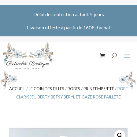
Délai de confection actuel: 5 jours
Livaison offerte à partir de 160€ d’achat
ACCUEIL
/
LE COIN DES FILLES
/
ROBES
/
PRINTEMPS/ETÉ
/ ROBE
CLARISSE LIBERTY BETSY BERYL ET GAZE ROSE PAILLETÉ