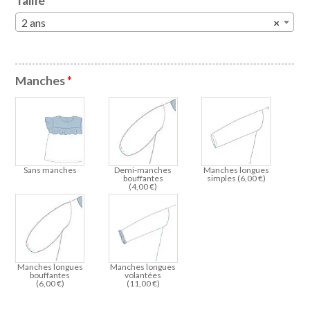
Taille
*
2 ans
×
Manches
*
Sans manches
Demi-manches
Manches longues
bouffantes
simples (
6,00
€
)
(
4,00
€
)
Manches longues
Manches longues
bouffantes
volantées
(
6,00
€
)
(
11,00
€
)