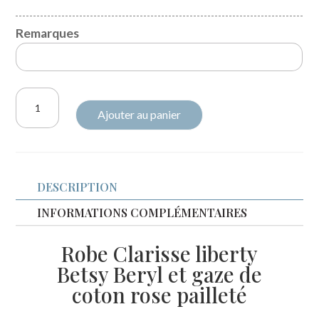
Remarques
quantité
Ajouter au panier
de
Robe
Clarisse
Liberty
DESCRIPTION
Betsy
beryl
INFORMATIONS COMPLÉMENTAIRES
et
Robe Clarisse liberty
gaze
Betsy Beryl et gaze de
rose
coton rose pailleté
pailleté