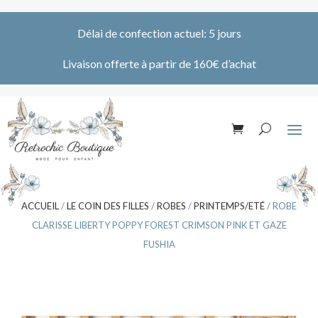
Délai de confection actuel: 5 jours
Livaison offerte à partir de 160€ d’achat
ACCUEIL
/
LE COIN DES FILLES
/
ROBES
/
PRINTEMPS/ETÉ
/ ROBE
CLARISSE LIBERTY POPPY FOREST CRIMSON PINK ET GAZE
FUSHIA