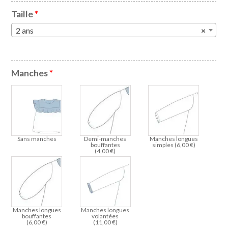
Taille
*
2 ans
×
Manches
*
Sans manches
Demi-manches
Manches longues
bouffantes
simples (
6,00
€
)
(
4,00
€
)
Manches longues
Manches longues
bouffantes
volantées
(
6,00
€
)
(
11,00
€
)