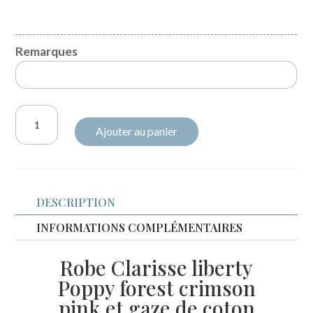
Remarques
quantité
Ajouter au panier
de
Robe
Clarisse
Liberty
DESCRIPTION
Poppy
forest
INFORMATIONS COMPLÉMENTAIRES
crimson
Robe Clarisse liberty
pink
Poppy forest crimson
et
pink et gaze de coton
gaze