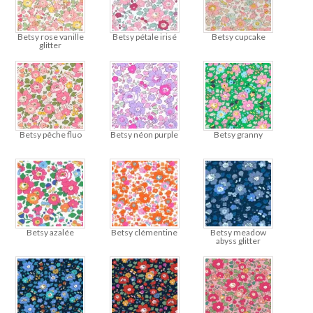
Betsy rose vanille
Betsy pétale irisé
Betsy cupcake
glitter
Betsy pêche fluo
Betsy néon purple
Betsy granny
Betsy azalée
Betsy clémentine
Betsy meadow
abyss glitter