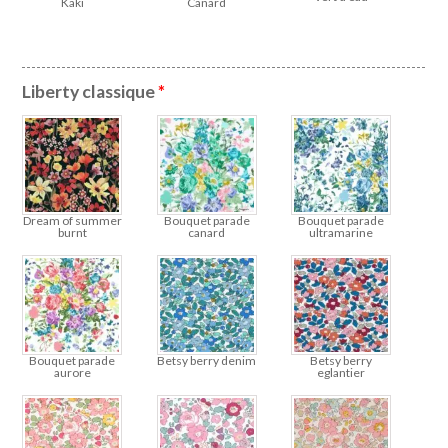
Kaki
Canard
Liberty classique
*
Dream of summer
Bouquet parade
Bouquet parade
burnt
canard
ultramarine
Bouquet parade
Betsy berry denim
Betsy berry
aurore
eglantier