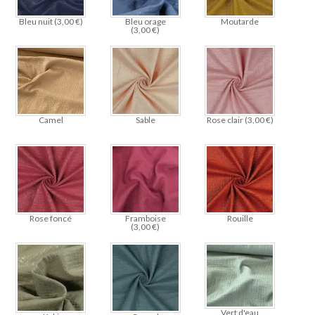
Bleu nuit (
3,00
€
)
Bleu orage
Moutarde
(
3,00
€
)
Camel
Sable
Rose clair (
3,00
€
)
Rose foncé
Framboise
Rouille
(
3,00
€
)
Vert d'eau