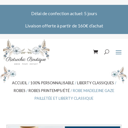
Délai de confection actuel: 5 jours
Livaison offerte à partir de 160€ d’achat
ACCUEIL
/
100% PERSONNALISABLE
/
LIBERTY CLASSIQUES
/
ROBES
/
ROBES PRINTEMPS/ÉTÉ
/ ROBE MADELEINE GAZE
PAILLETÉE ET LIBERTY CLASSIQUE