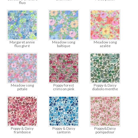
fluo
Margaret annie
Meadow song
Meadow song
fluo givré
baltique
azalée
Meadow song
Poppy forest
Poppy & Daisy
pétale
crimson pink
diabolo menthe
Poppy & Daisy
Poppy & Daisy
Poppy&Daisy
framboise
santorin
pompadour