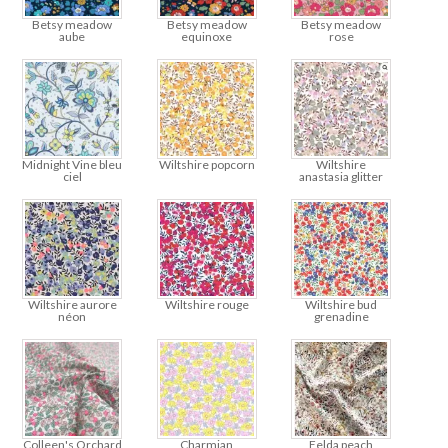
Betsy meadow
Betsy meadow
Betsy meadow
aube
equinoxe
rose
Midnight Vine bleu
Wiltshire popcorn
Wiltshire
ciel
anastasia glitter
Wiltshire aurore
Wiltshire rouge
Wiltshire bud
néon
grenadine
Colleen's Orchard
Charmian
Felda peach