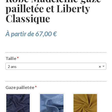
pailletée et Liberty
Classique
À partir de
67,00
€
Taille
*
2 ans
×
Gaze pailletée
*