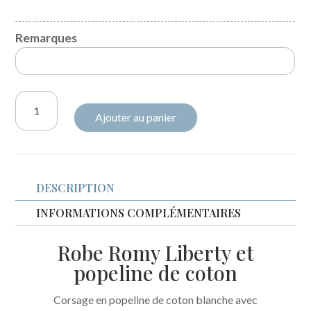
Remarques
quantité
Ajouter au panier
de
Robe
Romy
liberty
DESCRIPTION
Betsy
pêche
INFORMATIONS COMPLÉMENTAIRES
fluo
Robe Romy Liberty et
broderie
popeline de coton
fleurs
Corsage en popeline de coton blanche avec