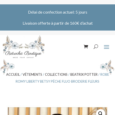
Délai de confection actuel: 5 jours
Livaison offerte à partir de 160€ d’achat
ACCUEIL
/
VÊTEMENTS
/
COLLECTIONS
/
BEATRIX POTTER
/ ROBE
ROMY LIBERTY BETSY PÊCHE FLUO BRODERIE FLEURS