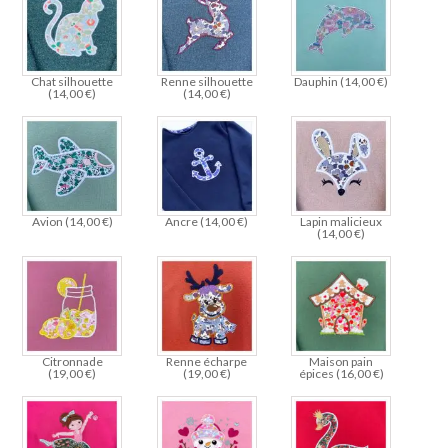
Chat silhouette
Renne silhouette
Dauphin (
14,00
€
)
(
14,00
€
)
(
14,00
€
)
Avion (
14,00
€
)
Ancre (
14,00
€
)
Lapin malicieux
(
14,00
€
)
Citronnade
Renne écharpe
Maison pain
(
19,00
€
)
(
19,00
€
)
épices (
16,00
€
)