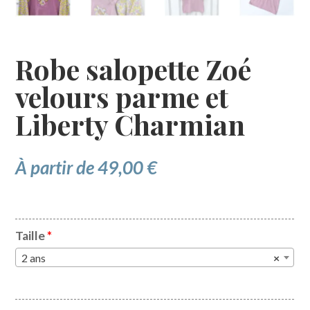
Robe salopette Zoé
velours parme et
Liberty Charmian
À partir de
49,00
€
Taille
*
2 ans
×