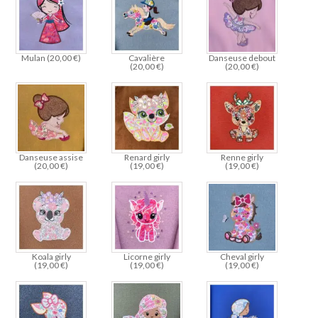
Mulan (
20,00
€
)
Cavalière
Danseuse debout
(
20,00
€
)
(
20,00
€
)
Danseuse assise
Renard girly
Renne girly
(
20,00
€
)
(
19,00
€
)
(
19,00
€
)
Koala girly
Licorne girly
Cheval girly
(
19,00
€
)
(
19,00
€
)
(
19,00
€
)