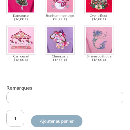
Danseuse
Bonhomme neige
Cygne fleuri
(
16,00
€
)
(
20,00
€
)
(
16,00
€
)
Carrousel
Chien girly
Sirène poétique
(
16,00
€
)
(
16,00
€
)
(
16,00
€
)
Remarques
quantité
Ajouter au panier
de
Robe