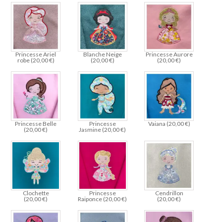
Princesse Ariel
Blanche Neige
Princesse Aurore
robe (
20,00
€
)
(
20,00
€
)
(
20,00
€
)
Princesse Belle
Princesse
Vaiana (
20,00
€
)
(
20,00
€
)
Jasmine (
20,00
€
)
Clochette
Princesse
Cendrillon
(
20,00
€
)
Raiponce (
20,00
€
)
(
20,00
€
)