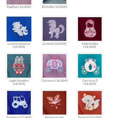
Papillon (
14,00
€
)
Bichette (
14,00
€
)
Licorne joyeuse
Licorne (
14,00
€
)
Matriochka
(
19,00
€
)
(
14,00
€
)
Lapin lunettes
Carrosse (
16,00
€
)
Carrosse 2
(
14,00
€
)
(
16,00
€
)
Tracteur (
17,00
€
)
Renne visage
Renard (
16,00
€
)