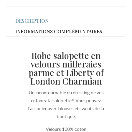
salopette
Zoé
DESCRIPTION
velours
parme
INFORMATIONS COMPLÉMENTAIRES
et
Liberty
Robe salopette en
Charmian
velours milleraies
parme et Liberty of
London Charmian
Un incontournable du dressing de vos
enfants: la salopette!! Vous pouvez
l'associer avec blouses et sweats de la
boutique.
Velours 100% coton