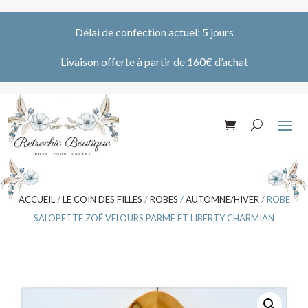
Délai de confection actuel: 5 jours
Livaison offerte à partir de 160€ d’achat
ACCUEIL
/
LE COIN DES FILLES
/
ROBES
/
AUTOMNE/HIVER
/ ROBE
SALOPETTE ZOÉ VELOURS PARME ET LIBERTY CHARMIAN