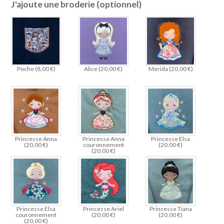
J'ajoute une broderie (optionnel)
Poche (
8,00
€
)
Alice (
20,00
€
)
Merida (
20,00
€
)
Princesse Anna
Princesse Anna
Princesse Elsa
(
20,00
€
)
couronnement
(
20,00
€
)
(
20,00
€
)
Princesse Elsa
Princesse Ariel
Princesse Tiana
couronnement
(
20,00
€
)
(
20,00
€
)
(
20,00
€
)