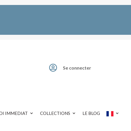

Se connecter
OI IMMEDIAT
COLLECTIONS
LE BLOG