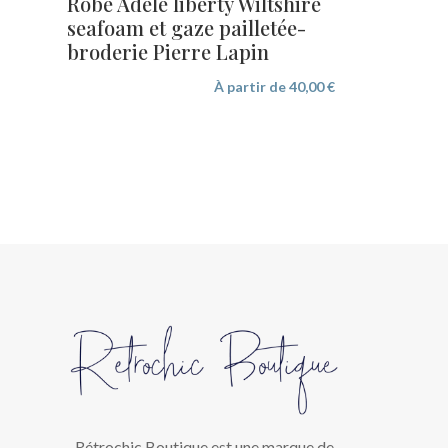
Robe Adèle liberty Wiltshire
seafoam et gaze pailletée-
broderie Pierre Lapin
À partir de
40,00
€
Rétrochic Boutique est une marque de