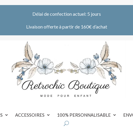
Délai de confection actuel: 5 jours
Livaison offerte à partir de 160€ d’achat
S
ACCESSOIRES
100% PERSONNALISABLE
ENV