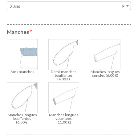
2 ans
×
Manches
*
Sans manches
Demi-manches
Manches longues
bouffantes
simples (
6,00
€
)
(
4,00
€
)
Manches longues
Manches longues
bouffantes
volantées
(
6,00
€
)
(
11,00
€
)