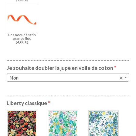
Des noeuds satin
orange fluo
(
4,00
€
)
Je souhaite doubler la jupe en voile de coton
*
Non
×
Liberty classique
*