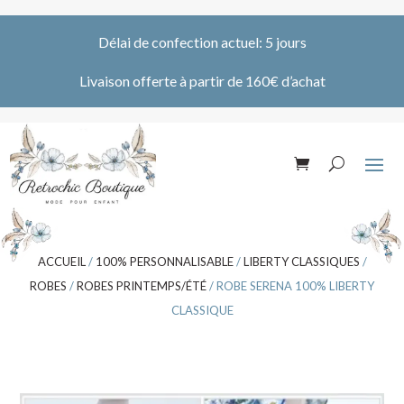
Délai de confection actuel: 5 jours
Livaison offerte à partir de 160€ d’achat
ACCUEIL
/
100% PERSONNALISABLE
/
LIBERTY CLASSIQUES
/
ROBES
/
ROBES PRINTEMPS/ÉTÉ
/ ROBE SERENA 100% LIBERTY
CLASSIQUE