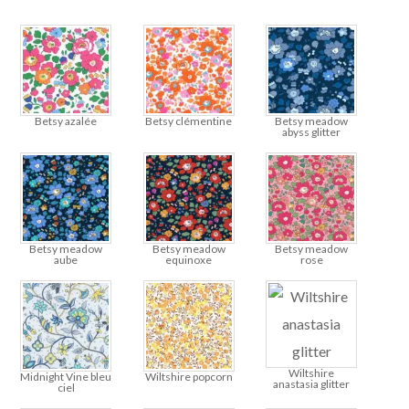
Betsy azalée
Betsy clémentine
Betsy meadow
abyss glitter
Betsy meadow
Betsy meadow
Betsy meadow
aube
equinoxe
rose
Wiltshire
Midnight Vine bleu
Wiltshire popcorn
anastasia glitter
ciel