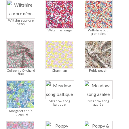
Wiltshire aurore
néon
Wiltshire rouge
Wiltshire bud
grenadine
Colleen's Orchard
Charmian
Felda peach
fluo
Meadow song
Meadow song
baltique
azalée
Margaret annie
fluo givré