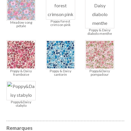
Poppy forest
Meadow song
crimson pink
pétale
Poppy & Daisy
diabolo menthe
Poppy & Daisy
Poppy & Daisy
Poppy&Daisy
framboise
santorin
pompadour
Poppy&Daisy
stabylo
Remarques