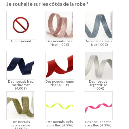
Je souhaite sur les côtés de la robe
*
Aucun noeud
Des noeuds rose
Des noeuds bleus
irisé (
4,00
€
)
irisé (
4,00
€
)
Des noeuds bleu
Des noeuds rouge
Des noeuds
marine mat
irisé (
4,00
€
)
argent irisé
(
4,00
€
)
(
4,00
€
)
Des noeuds
Des noeuds satin
Des noeuds satin
bronze irisé
jaune fluo (
4,00
€
)
rose fluo (
4,00
€
)
(
4,00
€
)