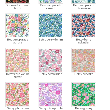
Dream of summer
Bouquet parade
Bouquet parade
burnt
canard
ultramarine
Bouquet parade
Betsy berry denim
Betsy berry
aurore
eglantier
Betsy rose vanille
Betsy pétale irisé
Betsy cupcake
glitter
Betsy pêche fluo
Betsy néon purple
Betsy granny